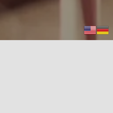
Öffnungstage
Hier erfahren Sie, an welchen Tagen wir
aktuell für Sie da sind.
Sommerpause!
Aktuell haben wir nur bei