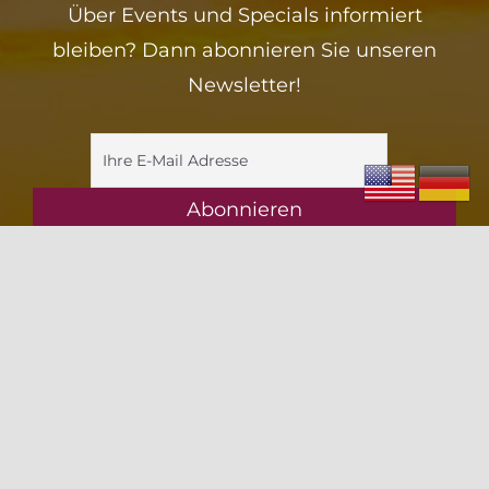
Über Events und Specials informiert
bleiben? Dann abonnieren Sie unseren
Newsletter!
ZELLERS – Die Weinlounge
Am Rebfugium 1
67308 Albisheim (Pfrimm)
E-Mail: info@zellers-weinlounge.de
Datenschutz
|
Impressum
Tech. Umsetzung und Hosting:
Hüniger Werbeagentur